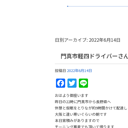
日別アーカイブ:
2022年6月14日
門真市軽四ドライバーさ
投稿日
2022年6月14日
Facebook
Twitter
Line
おはよう御座います
昨日の22時に門真市から長野県へ
休憩と仮眠をとりなが約9時間かけて配達し
大阪と違い寒いぐらいの朝です
本日宵積みがありますので
モーニング蕎麦でも頂いて帰ります